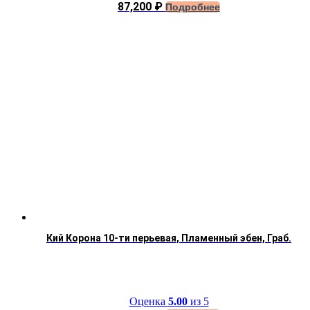
87,200
₽
Подробнее
Кий Корона 10-ти перьевая, Пламенный эбен, Граб.
Оценка
5.00
из 5