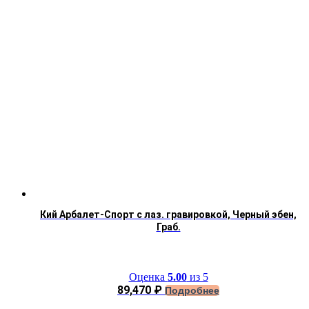
Кий Арбалет-Спорт с лаз. гравировкой, Черный эбен,
Граб.
Оценка
5.00
из 5
89,470
₽
Подробнее