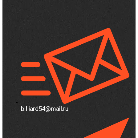
billiard54@mail.ru