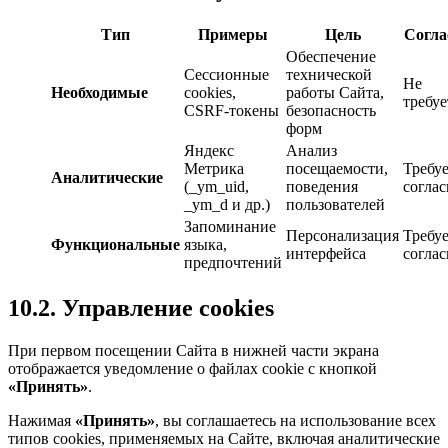
Тип
Примеры
Цель
Согла
Обеспечение
Сессионные
технической
Не
Необходимые
cookies,
работы Сайта,
требуе
CSRF-токены
безопасность
форм
Яндекс
Анализ
Метрика
посещаемости,
Требуе
Аналитические
(_ym_uid,
поведения
соглас
_ym_d и др.)
пользователей
Запоминание
Персонализация
Требуе
Функциональные
языка,
интерфейса
соглас
предпочтений
10.2. Управление cookies
При первом посещении Сайта в нижней части экрана
отображается уведомление о файлах cookie с кнопкой
«Принять»
.
Нажимая
«Принять»
, вы соглашаетесь на использование всех
типов cookies, применяемых на Сайте, включая аналитические