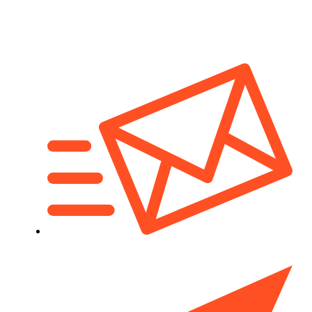
billiard54@mail.ru