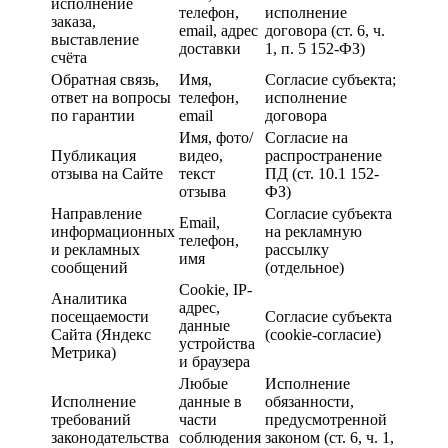
исполнение
телефон,
исполнение
заказа,
email, адрес
договора (ст. 6, ч.
выставление
доставки
1, п. 5 152-ФЗ)
счёта
Обратная связь,
Имя,
Согласие субъекта;
ответ на вопросы
телефон,
исполнение
по гарантии
email
договора
Имя, фото/
Согласие на
Публикация
видео,
распространение
отзыва на Сайте
текст
ПД (ст. 10.1 152-
отзыва
ФЗ)
Направление
Согласие субъекта
Email,
информационных
на рекламную
телефон,
и рекламных
рассылку
имя
сообщений
(отдельное)
Cookie, IP-
Аналитика
адрес,
посещаемости
Согласие субъекта
данные
Сайта (Яндекс
(cookie-согласие)
устройства
Метрика)
и браузера
Любые
Исполнение
Исполнение
данные в
обязанности,
требований
части
предусмотренной
законодательства
соблюдения
законом (ст. 6, ч. 1,