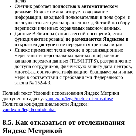
целях.
Счётчик работает
полностью в автоматическом
режиме
; Яндекс не анализирует содержание
информации, вводимой пользователями в поля форм, и
не осуществляет целенаправленных действий по сбору
переписки или иных охраняемых законом данных.
Данные Вебвизора (запись сессий посещений, если
функция активирована)
не размещаются Яндексом в
открытом доступе
и не передаются третьим лицам.
Яндекс применяет технические и организационные
меры защиты персональных данных: шифрование
каналов передачи данных (TLS/HTTPS), разграничение
доступа сотрудников, физическую защиту дата-центров,
многофакторную аутентификацию, брандмауэры и иные
меры в соответствии с требованиями Федерального
закона № 152-ФЗ.
Полный текст Условий использования Яндекс Метрики
доступен по адресу:
yandex.ru/legal/metrica_termsofuse
Политика конфиденциальности Яндекса:
yandex.ru/legal/confidential
8.5. Как отказаться от отслеживания
Яндекс Метрикой