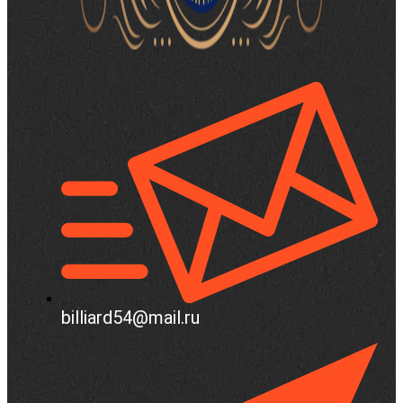
billiard54@mail.ru